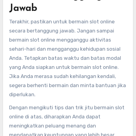
Jawab
Terakhir, pastikan untuk bermain slot online
secara bertanggung jawab. Jangan sampai
bermain slot online mengganggu aktivitas
sehari-hari dan mengganggu kehidupan sosial
Anda. Tetapkan batas waktu dan batas modal
yang Anda siapkan untuk bermain slot online.
Jika Anda merasa sudah kehilangan kendali,
segera berhenti bermain dan minta bantuan jika
diperlukan.
Dengan mengikuti tips dan trik jitu bermain slot
online di atas, diharapkan Anda dapat
meningkatkan peluang menang dan
mendapatkan keuntungan yang lebih besar