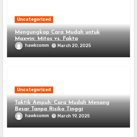
Uncategorized
Mengungkap Cara Mudah untuk
Maxwin: Mitos vs. Fakta
hawkcomm
March 20, 2025
Uncategorized
Taktik Ampuh: Cara Mudah Menang
Besar Tanpa Risiko Tinggi
hawkcomm
March 19, 2025