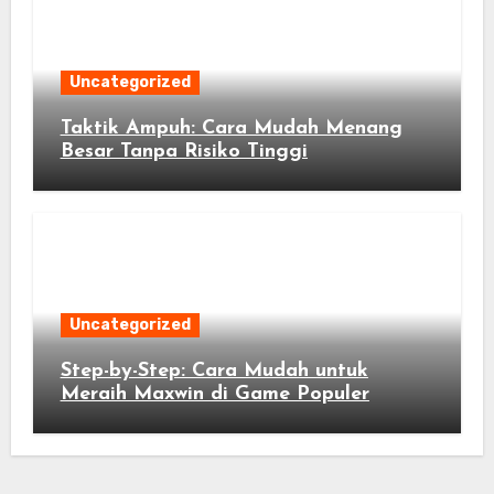
Uncategorized
Taktik Ampuh: Cara Mudah Menang
Besar Tanpa Risiko Tinggi
Uncategorized
Step-by-Step: Cara Mudah untuk
Meraih Maxwin di Game Populer