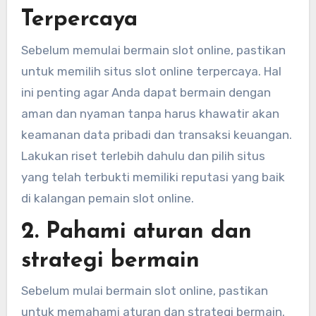
Terpercaya
Sebelum memulai bermain slot online, pastikan
untuk memilih situs slot online terpercaya. Hal
ini penting agar Anda dapat bermain dengan
aman dan nyaman tanpa harus khawatir akan
keamanan data pribadi dan transaksi keuangan.
Lakukan riset terlebih dahulu dan pilih situs
yang telah terbukti memiliki reputasi yang baik
di kalangan pemain slot online.
2. Pahami aturan dan
strategi bermain
Sebelum mulai bermain slot online, pastikan
untuk memahami aturan dan strategi bermain.