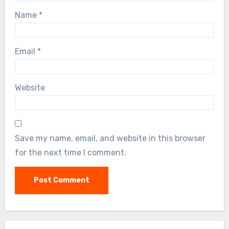
Name
*
Email
*
Website
Save my name, email, and website in this browser
for the next time I comment.