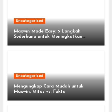
Uncategorized
Maxwin Made Easy: 5 Langkah
Sederhana untuk Meningkatkan
Peluang Anda
Uncategorized
Mengungkap Cara Mudah untuk
Maxwin: Mitos vs. Fakta