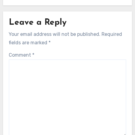
Leave a Reply
Your email address will not be published.
Required
fields are marked
*
Comment
*