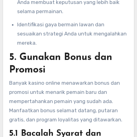
Anda membuat keputusan yang lebih baik
selama permainan.
Identifikasi gaya bermain lawan dan
sesuaikan strategi Anda untuk mengalahkan
mereka.
5. Gunakan Bonus dan
Promosi
Banyak kasino online menawarkan bonus dan
promosi untuk menarik pemain baru dan
mempertahankan pemain yang sudah ada.
Manfaatkan bonus selamat datang, putaran
gratis, dan program loyalitas yang ditawarkan.
5.1 Bacalah Syarat dan