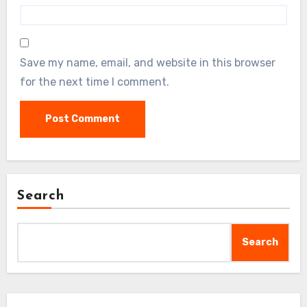
Save my name, email, and website in this browser
for the next time I comment.
Search
Search