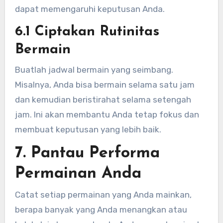
dapat memengaruhi keputusan Anda.
6.1 Ciptakan Rutinitas
Bermain
Buatlah jadwal bermain yang seimbang.
Misalnya, Anda bisa bermain selama satu jam
dan kemudian beristirahat selama setengah
jam. Ini akan membantu Anda tetap fokus dan
membuat keputusan yang lebih baik.
7. Pantau Performa
Permainan Anda
Catat setiap permainan yang Anda mainkan,
berapa banyak yang Anda menangkan atau