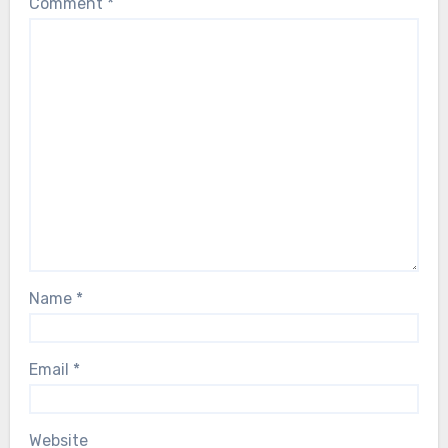
Comment
*
Name
*
Email
*
Website