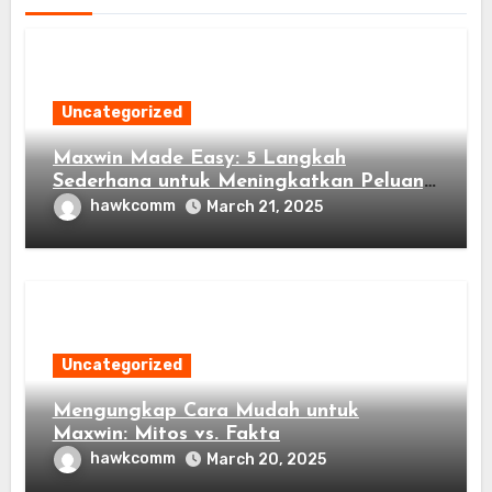
Uncategorized
Maxwin Made Easy: 5 Langkah
Sederhana untuk Meningkatkan Peluang
Anda
hawkcomm
March 21, 2025
Uncategorized
Mengungkap Cara Mudah untuk
Maxwin: Mitos vs. Fakta
hawkcomm
March 20, 2025