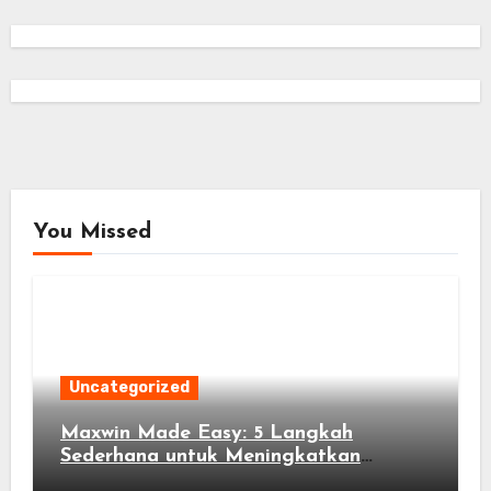
You Missed
Uncategorized
Maxwin Made Easy: 5 Langkah
Sederhana untuk Meningkatkan
Peluang Anda