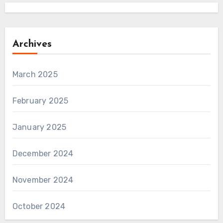
Archives
March 2025
February 2025
January 2025
December 2024
November 2024
October 2024