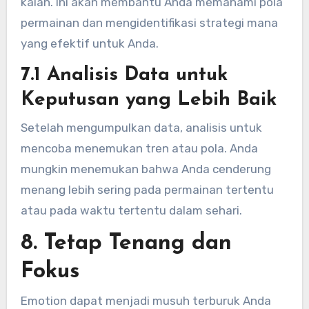
kalah. Ini akan membantu Anda memahami pola
permainan dan mengidentifikasi strategi mana
yang efektif untuk Anda.
7.1 Analisis Data untuk
Keputusan yang Lebih Baik
Setelah mengumpulkan data, analisis untuk
mencoba menemukan tren atau pola. Anda
mungkin menemukan bahwa Anda cenderung
menang lebih sering pada permainan tertentu
atau pada waktu tertentu dalam sehari.
8. Tetap Tenang dan
Fokus
Emotion dapat menjadi musuh terburuk Anda