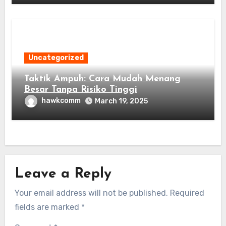
Uncategorized
Taktik Ampuh: Cara Mudah Menang
Besar Tanpa Risiko Tinggi
hawkcomm
March 19, 2025
Leave a Reply
Your email address will not be published.
Required
fields are marked
*