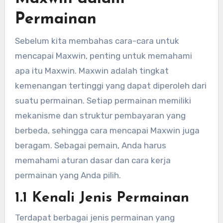
Permainan
Sebelum kita membahas cara-cara untuk
mencapai Maxwin, penting untuk memahami
apa itu Maxwin. Maxwin adalah tingkat
kemenangan tertinggi yang dapat diperoleh dari
suatu permainan. Setiap permainan memiliki
mekanisme dan struktur pembayaran yang
berbeda, sehingga cara mencapai Maxwin juga
beragam. Sebagai pemain, Anda harus
memahami aturan dasar dan cara kerja
permainan yang Anda pilih.
1.1 Kenali Jenis Permainan
Terdapat berbagai jenis permainan yang