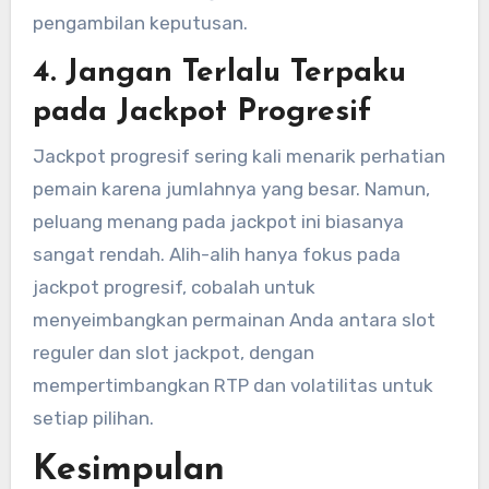
pengambilan keputusan.
4. Jangan Terlalu Terpaku
pada Jackpot Progresif
Jackpot progresif sering kali menarik perhatian
pemain karena jumlahnya yang besar. Namun,
peluang menang pada jackpot ini biasanya
sangat rendah. Alih-alih hanya fokus pada
jackpot progresif, cobalah untuk
menyeimbangkan permainan Anda antara slot
reguler dan slot jackpot, dengan
mempertimbangkan RTP dan volatilitas untuk
setiap pilihan.
Kesimpulan