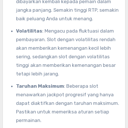
dibayarkan kembali kepada pemain dalam
jangka panjang. Semakin tinggi RTP, semakin
baik peluang Anda untuk menang.
Volatilitas
: Mengacu pada fluktuasi dalam
pembayaran. Slot dengan volatilitas rendah
akan memberikan kemenangan kecil lebih
sering, sedangkan slot dengan volatilitas
tinggi akan memberikan kemenangan besar
tetapi lebih jarang.
Taruhan Maksimum
: Beberapa slot
menawarkan jackpot progresif yang hanya
dapat diaktifkan dengan taruhan maksimum.
Pastikan untuk memeriksa aturan setiap
permainan.