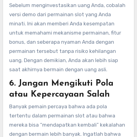
Sebelum menginvestasikan uang Anda, cobalah
versi demo dari permainan slot yang Anda
minati. Ini akan memberi Anda kesempatan
untuk memahami mekanisme permainan, fitur
bonus, dan seberapa nyaman Anda dengan
permainan tersebut tanpa risiko kehilangan
uang. Dengan demikian, Anda akan lebih siap
saat akhirnya bermain dengan uang asli.
6. Jangan Mengikuti Pola
atau Kepercayaan Salah
Banyak pemain percaya bahwa ada pola
tertentu dalam permainan slot atau bahwa
mereka bisa “mendapatkan kembali” kekalahan
dengan bermain lebih banyak. Ingatlah bahwa