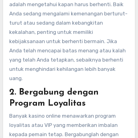
adalah mengetahui kapan harus berhenti. Baik
Anda sedang mengalami kemenangan berturut-
turut atau sedang dalam kebangkitan
kekalahan, penting untuk memiliki
kebijaksanaan untuk berhenti bermain. Jika
Anda telah mencapai batas menang atau kalah
yang telah Anda tetapkan, sebaiknya berhenti
untuk menghindari kehilangan lebih banyak
uang.
2. Bergabung dengan
Program Loyalitas
Banyak kasino online menawarkan program
loyalitas atau VIP yang memberikan imbalan
kepada pemain tetap. Bergabunglah dengan