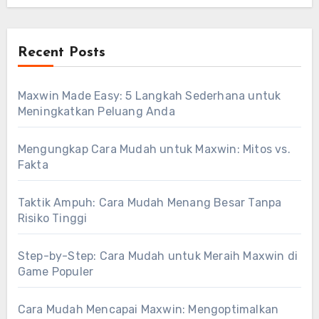
Recent Posts
Maxwin Made Easy: 5 Langkah Sederhana untuk
Meningkatkan Peluang Anda
Mengungkap Cara Mudah untuk Maxwin: Mitos vs.
Fakta
Taktik Ampuh: Cara Mudah Menang Besar Tanpa
Risiko Tinggi
Step-by-Step: Cara Mudah untuk Meraih Maxwin di
Game Populer
Cara Mudah Mencapai Maxwin: Mengoptimalkan