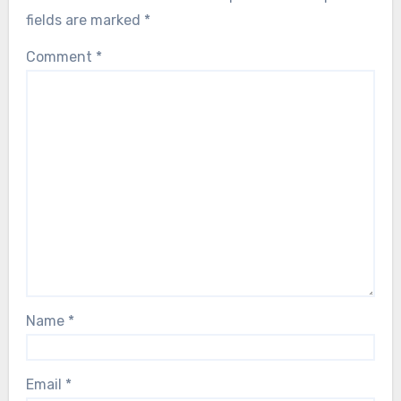
fields are marked
*
Comment
*
Name
*
Email
*