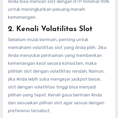
Anda bisa mencari slot dengan RTP minimal 95%
untuk meningkatkan peluang meraih
kemenangan.
2. Kenali Volatilitas Slot
Sebelum mulai bermain, penting untuk
memahami volatilitas slot yang Anda pilih. Jika
Anda menyukai permainan yang memberikan
kemenangan kecil secara konsisten, maka
pilihlah slot dengan volatilitas rendah. Namun,
jika Anda lebih suka mengejar jackpot besar,
slot dengan volatilitas tinggi bisa menjadi
pilihan yang tepat. Kenali gaya bermain Anda
dan sesuaikan pilihan slot agar sesuai dengan
preferensi tersebut.