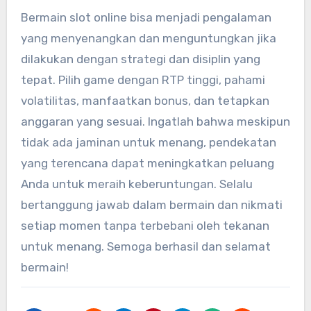
Bermain slot online bisa menjadi pengalaman
yang menyenangkan dan menguntungkan jika
dilakukan dengan strategi dan disiplin yang
tepat. Pilih game dengan RTP tinggi, pahami
volatilitas, manfaatkan bonus, dan tetapkan
anggaran yang sesuai. Ingatlah bahwa meskipun
tidak ada jaminan untuk menang, pendekatan
yang terencana dapat meningkatkan peluang
Anda untuk meraih keberuntungan. Selalu
bertanggung jawab dalam bermain dan nikmati
setiap momen tanpa terbebani oleh tekanan
untuk menang. Semoga berhasil dan selamat
bermain!