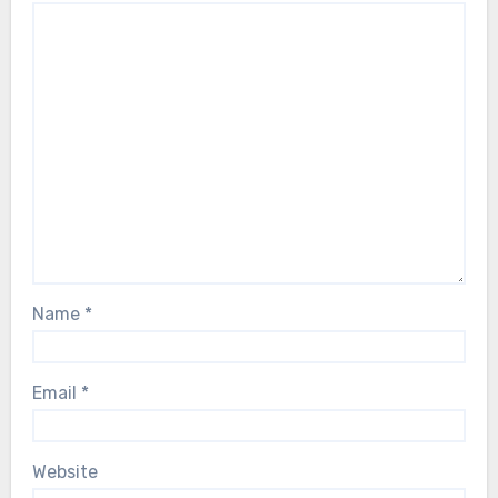
Name
*
Email
*
Website