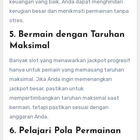
keuangan yang baik, Anda dapat menghindari
kerugian besar dan menikmati permainan tanpa
stres.
5. Bermain dengan Taruhan
Maksimal
Banyak slot yang menawarkan jackpot progresif
hanya untuk pemain yang memasang taruhan
maksimal. Jika Anda ingin memenangkan
jackpot besar, pastikan untuk
mempertimbangkan taruhan maksimal saat
bermain, tetapi pastikan sesuai dengan
anggaran Anda.
6. Pelajari Pola Permainan