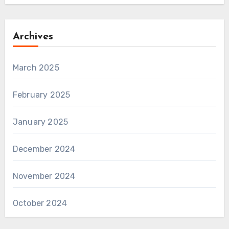
Archives
March 2025
February 2025
January 2025
December 2024
November 2024
October 2024