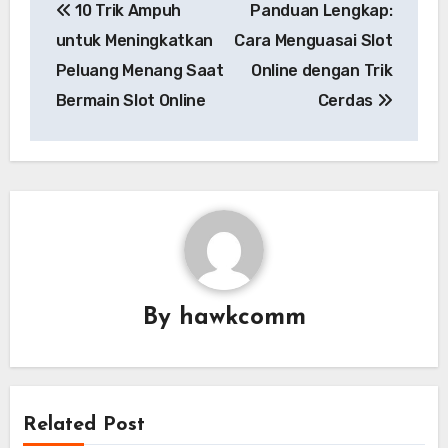
10 Trik Ampuh
Panduan Lengkap:
navigation
untuk Meningkatkan
Cara Menguasai Slot
Peluang Menang Saat
Online dengan Trik
Bermain Slot Online
Cerdas
By
hawkcomm
Related Post