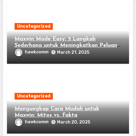
Uncategorized
Maxwin Made Easy: 5 Langkah
Sederhana untuk Meningkatkan Peluang
Anda
hawkcomm
March 21, 2025
Uncategorized
Mengungkap Cara Mudah untuk
Maxwin: Mitos vs. Fakta
hawkcomm
March 20, 2025