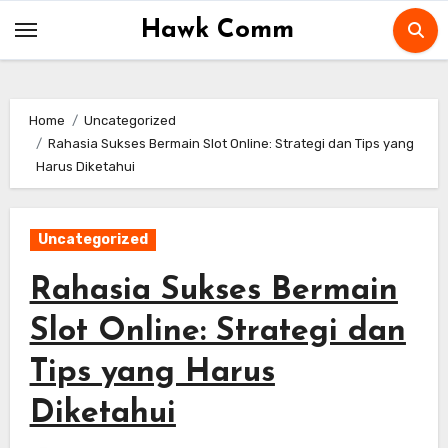
Skip
Hawk Comm
to
content
Home
Uncategorized
Rahasia Sukses Bermain Slot Online: Strategi dan Tips yang
Harus Diketahui
Uncategorized
Rahasia Sukses Bermain
Slot Online: Strategi dan
Tips yang Harus
Diketahui