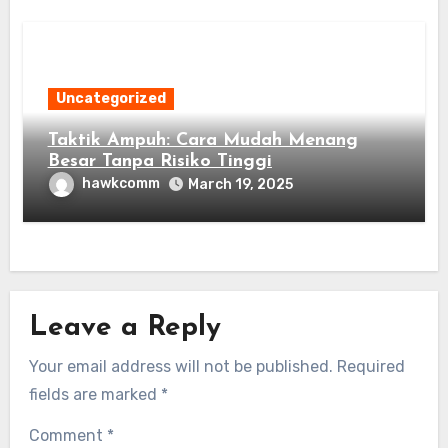
Uncategorized
Taktik Ampuh: Cara Mudah Menang
Besar Tanpa Risiko Tinggi
hawkcomm
March 19, 2025
Leave a Reply
Your email address will not be published.
Required
fields are marked
*
Comment
*