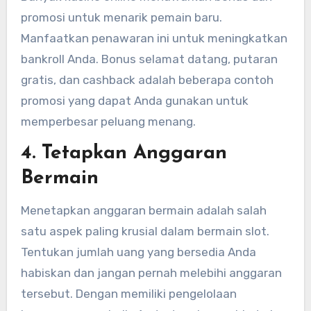
promosi untuk menarik pemain baru.
Manfaatkan penawaran ini untuk meningkatkan
bankroll Anda. Bonus selamat datang, putaran
gratis, dan cashback adalah beberapa contoh
promosi yang dapat Anda gunakan untuk
memperbesar peluang menang.
4. Tetapkan Anggaran
Bermain
Menetapkan anggaran bermain adalah salah
satu aspek paling krusial dalam bermain slot.
Tentukan jumlah uang yang bersedia Anda
habiskan dan jangan pernah melebihi anggaran
tersebut. Dengan memiliki pengelolaan