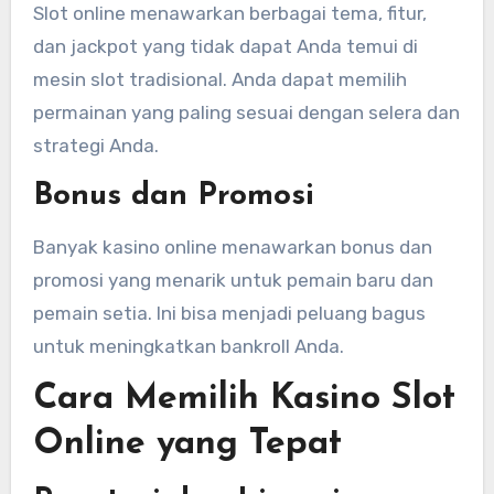
Slot online menawarkan berbagai tema, fitur,
dan jackpot yang tidak dapat Anda temui di
mesin slot tradisional. Anda dapat memilih
permainan yang paling sesuai dengan selera dan
strategi Anda.
Bonus dan Promosi
Banyak kasino online menawarkan bonus dan
promosi yang menarik untuk pemain baru dan
pemain setia. Ini bisa menjadi peluang bagus
untuk meningkatkan bankroll Anda.
Cara Memilih Kasino Slot
Online yang Tepat