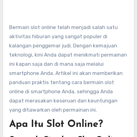
Bermain slot online telah menjadi salah satu
aktivitas hiburan yang sangat populer di
kalangan penggemar judi. Dengan kemajuan
teknologi, kini Anda dapat menikmati permainan
ini kapan saja dan di mana saja melalui
smartphone Anda. Artikel ini akan memberikan
panduan praktis tentang cara bermain slot
online di smartphone Anda, sehingga Anda
dapat merasakan keseruan dan keuntungan
yang ditawarkan oleh permainan ini.
Apa Itu Slot Online?