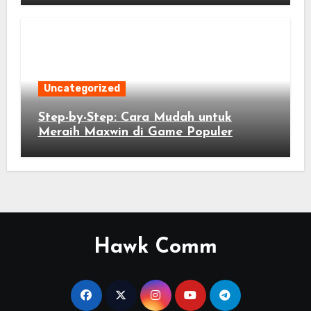
Uncategorized
Step-by-Step: Cara Mudah untuk
Meraih Maxwin di Game Populer
Hawk Comm