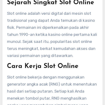
Sejarah Singkat Slot Online
Slot online adalah versi digital dari mesin slot
tradisional yang dapat Anda temukan di kasino
fisik. Permainan ini diperkenalkan pada akhir
tahun 1990-an ketika kasino online pertama kali
muncul. Sejak saat itu, popularitas slot online
terus meningkat, berkat kemudahan akses dan
variasi permainan yang ditawarkan.
Cara Kerja Slot Online
Slot online bekerja dengan menggunakan
generator angka acak (RNG) untuk menentukan
hasil dari setiap putaran. Setiap kali Anda
menekan tombol putar, RNG menghasilkan