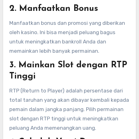
2. Manfaatkan Bonus
Manfaatkan bonus dan promosi yang diberikan
oleh kasino. Ini bisa menjadi peluang bagus
untuk meningkatkan bankroll Anda dan
memainkan lebih banyak permainan.
3. Mainkan Slot dengan RTP
Tinggi
RTP (Return to Player) adalah persentase dari
total taruhan yang akan dibayar kembali kepada
pemain dalam jangka panjang. Pilih permainan
slot dengan RTP tinggi untuk meningkatkan
peluang Anda memenangkan uang.