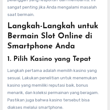
sangat penting jika Anda mengalami masalah
saat bermain.
Langkah-Langkah untuk
Bermain Slot Online di
Smartphone Anda
1. Pilih Kasino yang Tepat
Langkah pertama adalah memilih kasino yang
sesuai. Lakukan penelitian untuk menemukan
kasino yang memiliki reputasi baik, bonus
menarik, dan koleksi permainan yang beragam.
Pastikan juga bahwa kasino tersebut bisa
diakses melalui smartphone.