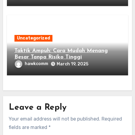
Uncategorized
Taktik Ampuh: Cara Mudah Menang
Besar Tanpa Risiko Tinggi
hawkcomm
March 19, 2025
Leave a Reply
Your email address will not be published.
Required
fields are marked
*