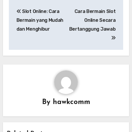
Post
Slot Online: Cara
Cara Bermain Slot
navigation
Bermain yang Mudah
Online Secara
dan Menghibur
Bertanggung Jawab
By
hawkcomm