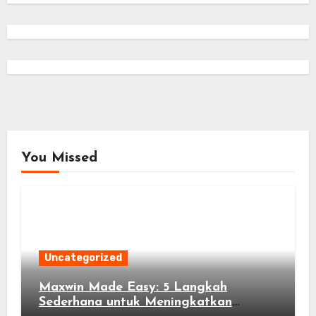
You Missed
Uncategorized
Maxwin Made Easy: 5 Langkah
Sederhana untuk Meningkatkan