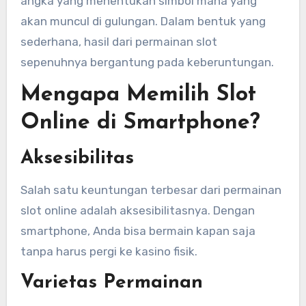
angka yang menentukan simbol mana yang
akan muncul di gulungan. Dalam bentuk yang
sederhana, hasil dari permainan slot
sepenuhnya bergantung pada keberuntungan.
Mengapa Memilih Slot
Online di Smartphone?
Aksesibilitas
Salah satu keuntungan terbesar dari permainan
slot online adalah aksesibilitasnya. Dengan
smartphone, Anda bisa bermain kapan saja
tanpa harus pergi ke kasino fisik.
Varietas Permainan