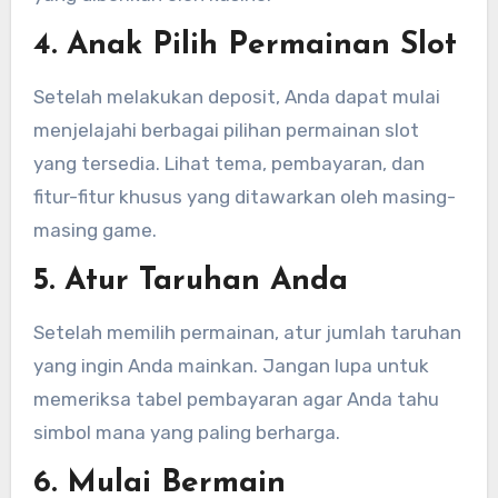
4. Anak Pilih Permainan Slot
Setelah melakukan deposit, Anda dapat mulai
menjelajahi berbagai pilihan permainan slot
yang tersedia. Lihat tema, pembayaran, dan
fitur-fitur khusus yang ditawarkan oleh masing-
masing game.
5. Atur Taruhan Anda
Setelah memilih permainan, atur jumlah taruhan
yang ingin Anda mainkan. Jangan lupa untuk
memeriksa tabel pembayaran agar Anda tahu
simbol mana yang paling berharga.
6. Mulai Bermain