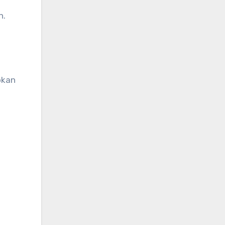
h.
bkan