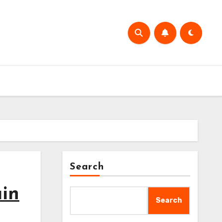
Search
ain
Search