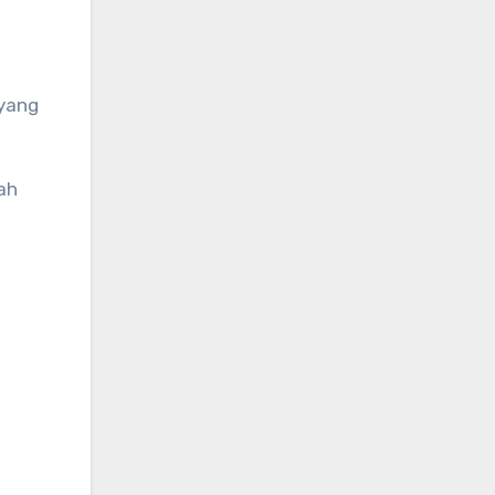
yang
ah