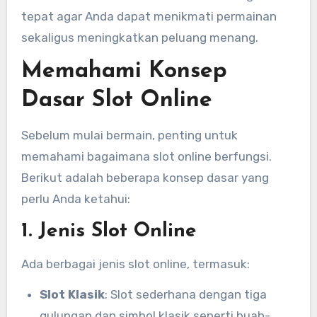
tepat agar Anda dapat menikmati permainan
sekaligus meningkatkan peluang menang.
Memahami Konsep
Dasar Slot Online
Sebelum mulai bermain, penting untuk
memahami bagaimana slot online berfungsi.
Berikut adalah beberapa konsep dasar yang
perlu Anda ketahui:
1. Jenis Slot Online
Ada berbagai jenis slot online, termasuk:
Slot Klasik
: Slot sederhana dengan tiga
gulungan dan simbol klasik seperti buah-