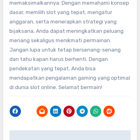
memaksimalkannya. Dengan memahami konsep
dasar, memilih slot yang tepat, mengatur
anggaran, serta menerapkan strategi yang
bijaksana, Anda dapat meningkatkan peluang
menang sekaligus menikmati permainan.
Jangan lupa untuk tetap bersenang-senang
dan tahu kapan harus berhenti. Dengan
pendekatan yang tepat, Anda bisa
mendapatkan pengalaman gaming yang optimal
di dunia slot online. Selamat bermain!
Post