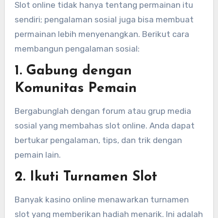
Slot online tidak hanya tentang permainan itu
sendiri; pengalaman sosial juga bisa membuat
permainan lebih menyenangkan. Berikut cara
membangun pengalaman sosial:
1. Gabung dengan
Komunitas Pemain
Bergabunglah dengan forum atau grup media
sosial yang membahas slot online. Anda dapat
bertukar pengalaman, tips, dan trik dengan
pemain lain.
2. Ikuti Turnamen Slot
Banyak kasino online menawarkan turnamen
slot yang memberikan hadiah menarik. Ini adalah