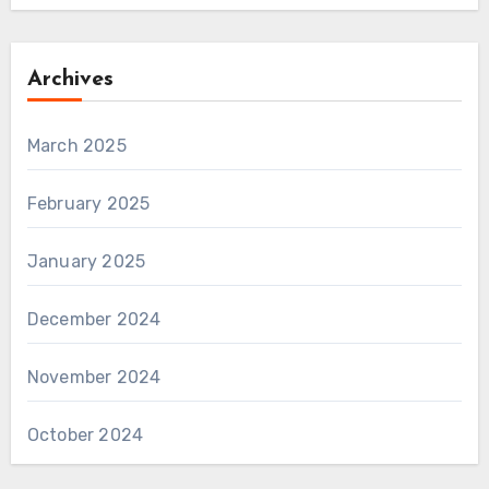
Archives
March 2025
February 2025
January 2025
December 2024
November 2024
October 2024