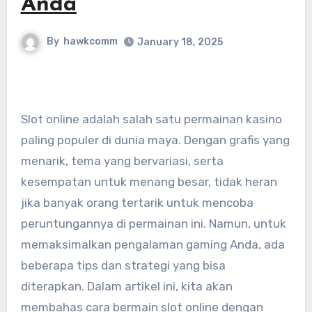
Anda
By
hawkcomm
January 18, 2025
Slot online adalah salah satu permainan kasino
paling populer di dunia maya. Dengan grafis yang
menarik, tema yang bervariasi, serta
kesempatan untuk menang besar, tidak heran
jika banyak orang tertarik untuk mencoba
peruntungannya di permainan ini. Namun, untuk
memaksimalkan pengalaman gaming Anda, ada
beberapa tips dan strategi yang bisa
diterapkan. Dalam artikel ini, kita akan
membahas cara bermain slot online dengan