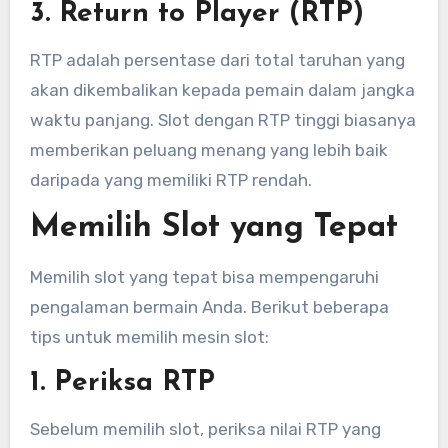
3. Return to Player (RTP)
RTP adalah persentase dari total taruhan yang
akan dikembalikan kepada pemain dalam jangka
waktu panjang. Slot dengan RTP tinggi biasanya
memberikan peluang menang yang lebih baik
daripada yang memiliki RTP rendah.
Memilih Slot yang Tepat
Memilih slot yang tepat bisa mempengaruhi
pengalaman bermain Anda. Berikut beberapa
tips untuk memilih mesin slot:
1. Periksa RTP
Sebelum memilih slot, periksa nilai RTP yang