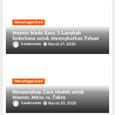
Uncategorized
Maxwin Made Easy: 5 Langkah
Sederhana untuk Meningkatkan Peluang
Anda
hawkcomm
March 21, 2025
Uncategorized
Mengungkap Cara Mudah untuk
Maxwin: Mitos vs. Fakta
hawkcomm
March 20, 2025