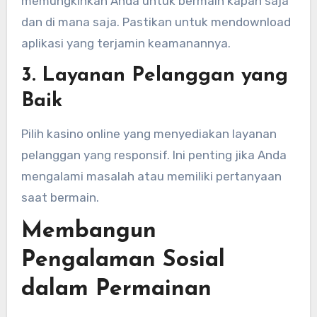
memungkinkan Anda untuk bermain kapan saja
dan di mana saja. Pastikan untuk mendownload
aplikasi yang terjamin keamanannya.
3. Layanan Pelanggan yang
Baik
Pilih kasino online yang menyediakan layanan
pelanggan yang responsif. Ini penting jika Anda
mengalami masalah atau memiliki pertanyaan
saat bermain.
Membangun
Pengalaman Sosial
dalam Permainan