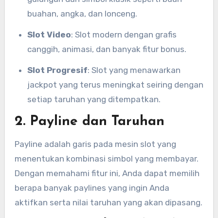
buahan, angka, dan lonceng.
Slot Video
: Slot modern dengan grafis
canggih, animasi, dan banyak fitur bonus.
Slot Progresif
: Slot yang menawarkan
jackpot yang terus meningkat seiring dengan
setiap taruhan yang ditempatkan.
2. Payline dan Taruhan
Payline adalah garis pada mesin slot yang
menentukan kombinasi simbol yang membayar.
Dengan memahami fitur ini, Anda dapat memilih
berapa banyak paylines yang ingin Anda
aktifkan serta nilai taruhan yang akan dipasang.