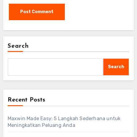
Search
Search
Recent Posts
Maxwin Made Easy: 5 Langkah Sederhana untuk
Meningkatkan Peluang Anda