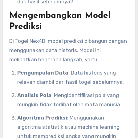
dari hasil sebelumnya?
Mengembangkan Model
Prediksi
Di Togel Nex4D, model prediksi dibangun dengan
menggunakan data historis. Model ini
melibatkan beberapa langkah, yaitu:
Pengumpulan Data
: Data historis yang
relevan diambil dari hasil togel sebelumnya.
Analisis Pola
: Mengidentifikasi pola yang
mungkin tidak terlihat oleh mata manusia.
Algoritma Prediksi
: Menggunakan
algoritma statistik atau machine learning
untuk memprediksi angka yang mungkin