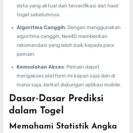
data yang aktual dan terverifikasi dari hasil
togel sebelumnya.
Algoritma Canggih
: Dengan menggunakan
algoritma canggih, Nex4D memberikan
rekomendasi yang lebih baik kepada para
pemain.
Kemudahan Akses
: Pemain dapat
mengakses platform ini kapan saja dan di
mana saja, berkat dukungan aplikasi mobile.
Dasar-Dasar Prediksi
dalam Togel
Memahami Statistik Angka