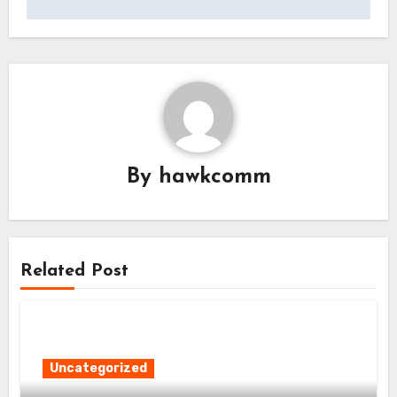
By
hawkcomm
Related Post
Uncategorized