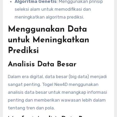
Algoritma Genetis
: Menggunakan prinsip
seleksi alam untuk memodifikasi dan
meningkatkan algoritma prediksi.
Menggunakan Data
untuk Meningkatkan
Prediksi
Analisis Data Besar
Dalam era digital, data besar (big data) menjadi
sangat penting. Togel Nex4D menggunakan
analisis data besar untuk menangkap informasi
penting dan memberikan wawasan lebih dalam
tentang tren dan pola.