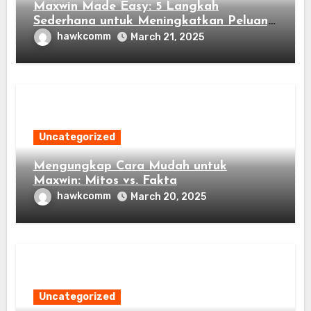
Maxwin Made Easy: 5 Langkah
Sederhana untuk Meningkatkan Peluang
Anda
hawkcomm
March 21, 2025
Uncategorized
Mengungkap Cara Mudah untuk
Maxwin: Mitos vs. Fakta
hawkcomm
March 20, 2025
Uncategorized