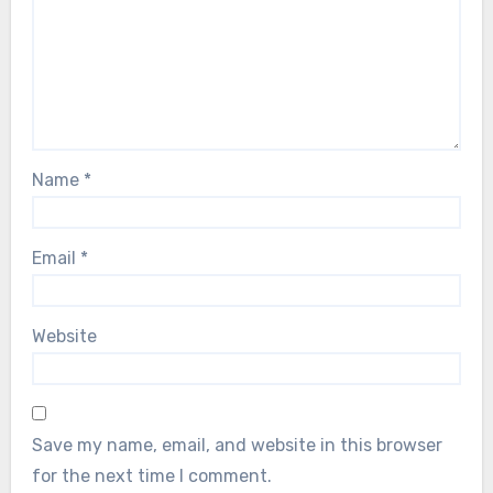
Name
*
Email
*
Website
Save my name, email, and website in this browser
for the next time I comment.