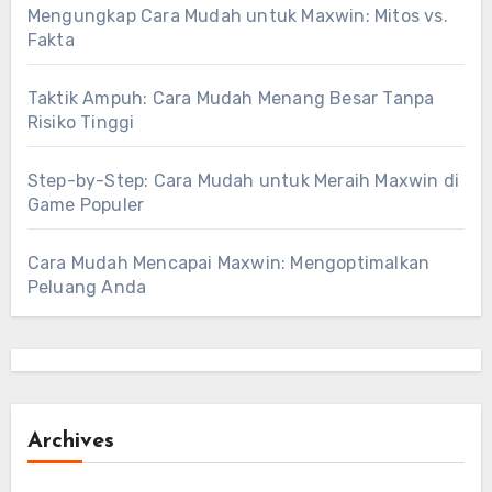
Mengungkap Cara Mudah untuk Maxwin: Mitos vs.
Fakta
Taktik Ampuh: Cara Mudah Menang Besar Tanpa
Risiko Tinggi
Step-by-Step: Cara Mudah untuk Meraih Maxwin di
Game Populer
Cara Mudah Mencapai Maxwin: Mengoptimalkan
Peluang Anda
Archives