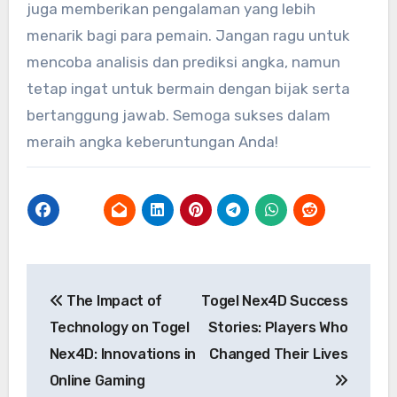
juga memberikan pengalaman yang lebih
menarik bagi para pemain. Jangan ragu untuk
mencoba analisis dan prediksi angka, namun
tetap ingat untuk bermain dengan bijak serta
bertanggung jawab. Semoga sukses dalam
meraih angka keberuntungan Anda!
Post
The Impact of
Togel Nex4D Success
navigation
Technology on Togel
Stories: Players Who
Nex4D: Innovations in
Changed Their Lives
Online Gaming