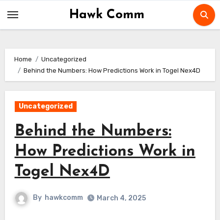
Skip
Hawk Comm
to
content
Home
Uncategorized
Behind the Numbers: How Predictions Work in Togel Nex4D
Uncategorized
Behind the Numbers:
How Predictions Work in
Togel Nex4D
By
hawkcomm
March 4, 2025