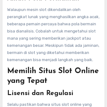
Walaupun mesin slot dikendalikan oleh
perangkat lunak yang menghasilkan angka acak,
beberapa pemain percaya bahwa pola bermain
bisa dianalisis. Cobalah untuk mengetahui slot
mana yang sering memberikan jackpot atau
kemenangan besar. Meskipun tidak ada jaminan,
bermain di slot yang diketahui memberikan
kemenangan bisa menjadi langkah yang baik.
Memilih Situs Slot Online
yang Tepat
Lisensi dan Regulasi
Selalu pastikan bahwa situs slot online yang