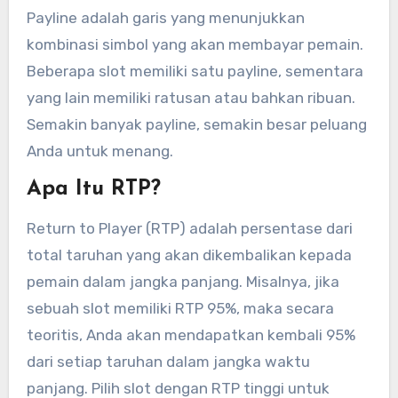
Payline adalah garis yang menunjukkan
kombinasi simbol yang akan membayar pemain.
Beberapa slot memiliki satu payline, sementara
yang lain memiliki ratusan atau bahkan ribuan.
Semakin banyak payline, semakin besar peluang
Anda untuk menang.
Apa Itu RTP?
Return to Player (RTP) adalah persentase dari
total taruhan yang akan dikembalikan kepada
pemain dalam jangka panjang. Misalnya, jika
sebuah slot memiliki RTP 95%, maka secara
teoritis, Anda akan mendapatkan kembali 95%
dari setiap taruhan dalam jangka waktu
panjang. Pilih slot dengan RTP tinggi untuk