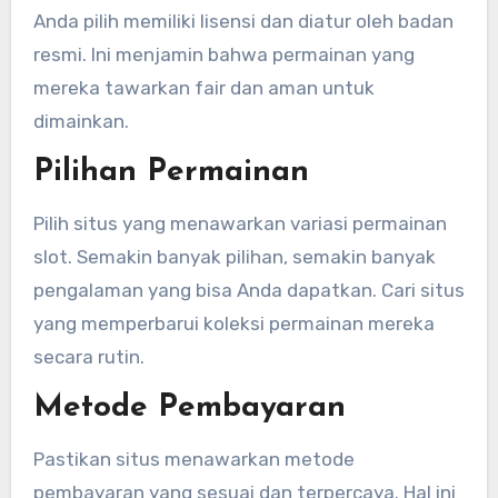
Anda pilih memiliki lisensi dan diatur oleh badan
resmi. Ini menjamin bahwa permainan yang
mereka tawarkan fair dan aman untuk
dimainkan.
Pilihan Permainan
Pilih situs yang menawarkan variasi permainan
slot. Semakin banyak pilihan, semakin banyak
pengalaman yang bisa Anda dapatkan. Cari situs
yang memperbarui koleksi permainan mereka
secara rutin.
Metode Pembayaran
Pastikan situs menawarkan metode
pembayaran yang sesuai dan terpercaya. Hal ini