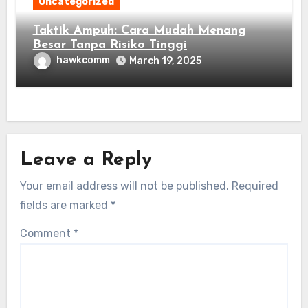
Uncategorized
Taktik Ampuh: Cara Mudah Menang
Besar Tanpa Risiko Tinggi
hawkcomm
March 19, 2025
Leave a Reply
Your email address will not be published.
Required
fields are marked
*
Comment
*