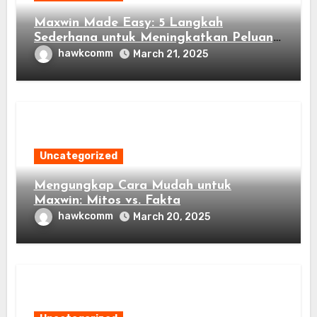
Maxwin Made Easy: 5 Langkah
Sederhana untuk Meningkatkan Peluang
Anda
hawkcomm
March 21, 2025
Uncategorized
Mengungkap Cara Mudah untuk
Maxwin: Mitos vs. Fakta
hawkcomm
March 20, 2025