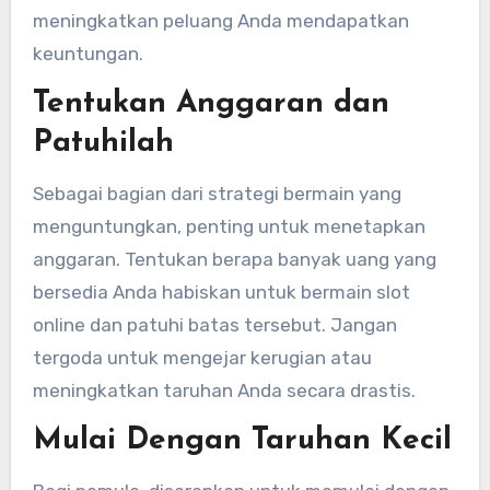
meningkatkan peluang Anda mendapatkan
keuntungan.
Tentukan Anggaran dan
Patuhilah
Sebagai bagian dari strategi bermain yang
menguntungkan, penting untuk menetapkan
anggaran. Tentukan berapa banyak uang yang
bersedia Anda habiskan untuk bermain slot
online dan patuhi batas tersebut. Jangan
tergoda untuk mengejar kerugian atau
meningkatkan taruhan Anda secara drastis.
Mulai Dengan Taruhan Kecil