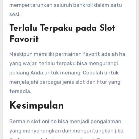
mempertaruhkan seluruh bankroll dalam satu
sesi.
Terlalu Terpaku pada Slot
Favorit
Meskipun memiliki permainan favorit adalah hal
yang wajar, terlalu terpaku bisa mengurangi
peluang Anda untuk menang. Cobalah untuk
menjelajahi berbagai jenis slot dan fitur yang
tersedia.
Kesimpulan
Bermain slot online bisa menjadi pengalaman
yang menyenangkan dan menguntungkan jika