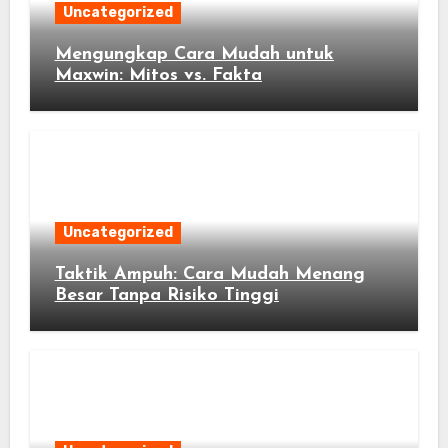
Uncategorized
Mengungkap Cara Mudah untuk
Maxwin: Mitos vs. Fakta
Uncategorized
Taktik Ampuh: Cara Mudah Menang
Besar Tanpa Risiko Tinggi