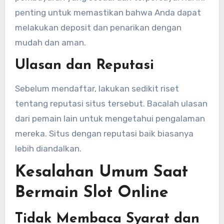
penting untuk memastikan bahwa Anda dapat
melakukan deposit dan penarikan dengan
mudah dan aman.
Ulasan dan Reputasi
Sebelum mendaftar, lakukan sedikit riset
tentang reputasi situs tersebut. Bacalah ulasan
dari pemain lain untuk mengetahui pengalaman
mereka. Situs dengan reputasi baik biasanya
lebih diandalkan.
Kesalahan Umum Saat
Bermain Slot Online
Tidak Membaca Syarat dan